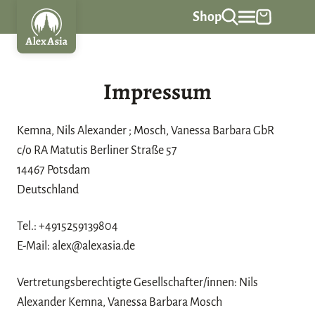
Z
Shop
u
m
I
Impressum
n
h
a
Kemna, Nils Alexander ; Mosch, Vanessa Barbara GbR
l
c/o RA Matutis Berliner Straße 57
t
14467 Potsdam
s
Deutschland
p
r
Tel.: +4915259139804
i
E-Mail: alex@alexasia.de
n
Vertretungsberechtigte Gesellschafter/innen: Nils
g
Alexander Kemna, Vanessa Barbara Mosch
e