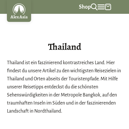
Z
Shop
u
m
I
n
Thailand
h
a
l
Thailand ist ein faszinierend kontrastreiches Land. Hier
t
findest du unsere Artikel zu den wichtigsten Reisezielen in
s
Thailand und Orten abseits der Touristenpfade. Mit Hilfe
p
unserer
Reisetipps
entdeckst du die schönsten
r
Sehenswürdigkeiten in der Metropole Bangkok, auf den
i
traumhaften Inseln im Süden und in der faszinierenden
n
Landschaft in Nordthailand.
g
e