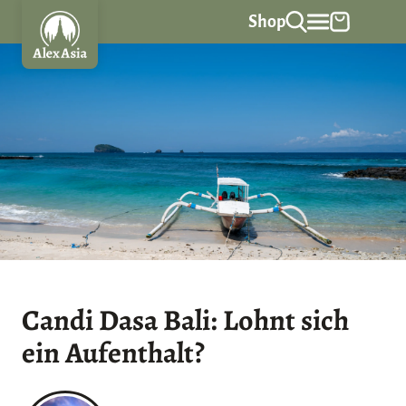
Z
Shop
u
m
I
n
h
a
l
t
s
p
r
Candi Dasa Bali: Lohnt sich
i
ein Aufenthalt?
n
g
e