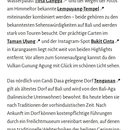
Wasserpalast
Tirta Gangga
📍 und der wegen der Fotos
am Himmeltor bekannte
Lempuyang-Tempel
📍
miteinander kombiniert werden – beide gehören zu den
bekanntesten Sehenswürdigkeiten auf Bali und werden
stark von Touren besucht. Der prächtige Garten im
Taman Ujung
📍 und der Instagram-Spot
Bukit Cinta
📍
in Karangasem liegt nicht weit von beiden Highlights
entfernt. Vor allem zum Sonnenaufgang kannst du den
Vulkan Gunung Agung mit Glück im schönen Licht sehen.
Das nördlich von Candi Dasa gelegene Dorf
Tenganan
📍
gilt als ältestes Dorf auf Bali und wird von den Bali-Aga
(balinesische Ureinwohner) bewohnt. Bis heute leben sie
nach Traditionen der vorhinduistischen Zeit. Nach
Ankunft im Dorf können kostenpflichtige Führungen
durch ein Freilichtmuseum vereinbart werden, auf denen
man traditionelle Webtechniken des heiligen Geringsing-