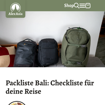
Z
Shop
u
m
I
n
h
a
l
t
s
p
r
Packliste Bali: Checkliste für
i
deine Reise
n
g
e