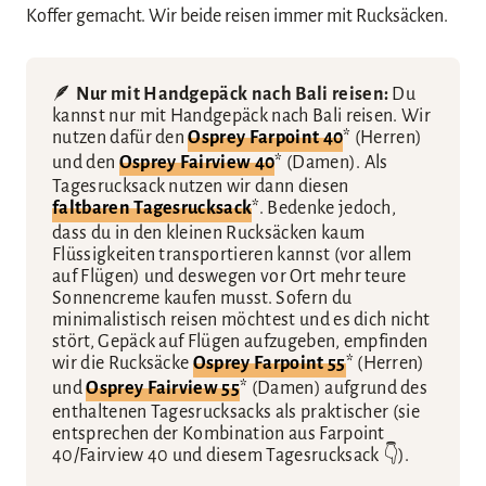
Koffer gemacht. Wir beide reisen immer mit Rucksäcken.
🪶
Nur mit Handgepäck nach Bali reisen:
Du
kannst nur mit Handgepäck nach Bali reisen. Wir
nutzen dafür den
Osprey Farpoint 40
* (Herren)
und den
Osprey Fairview 40
* (Damen). Als
Tagesrucksack nutzen wir dann diesen
faltbaren Tagesrucksack
*. Bedenke jedoch,
dass du in den kleinen Rucksäcken kaum
Flüssigkeiten transportieren kannst (vor allem
auf Flügen) und deswegen vor Ort mehr teure
Sonnencreme kaufen musst. Sofern du
minimalistisch reisen möchtest und es dich nicht
stört, Gepäck auf Flügen aufzugeben, empfinden
wir die Rucksäcke
Osprey Farpoint 55
*
(Herren)
und
Osprey Fairview 55
*
(Damen) aufgrund des
enthaltenen Tagesrucksacks als praktischer (sie
entsprechen der Kombination aus Farpoint
40/Fairview 40 und diesem Tagesrucksack 👇).