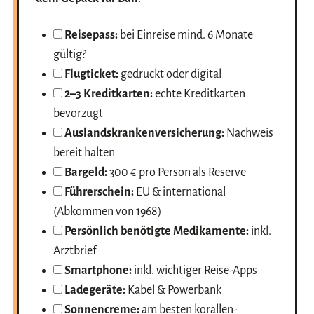
Reisepass:
bei Einreise mind. 6 Monate
gültig?
Flugticket:
gedruckt oder digital
2–3 Kreditkarten:
echte Kreditkarten
bevorzugt
Auslandskrankenversicherung:
Nachweis
bereit halten
Bargeld:
300 € pro Person als Reserve
Führerschein:
EU & international
(Abkommen von 1968)
Persönlich benötigte Medikamente:
inkl.
Arztbrief
Smartphone:
inkl. wichtiger Reise-Apps
Ladegeräte:
Kabel & Powerbank
Sonnencreme:
am besten korallen-