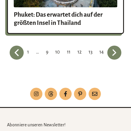
Phuket: Das erwartet dich auf der
größten Insel in Thailand
1
…
9
10
11
12
13
14
Abonniere unseren Newsletter!