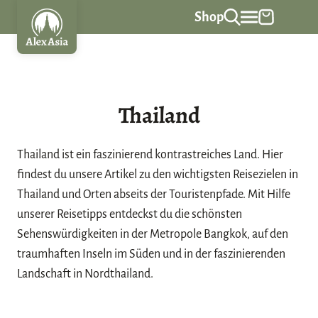
Z
Shop
u
m
I
n
Thailand
h
a
l
Thailand ist ein faszinierend kontrastreiches Land. Hier
t
findest du unsere Artikel zu den wichtigsten Reisezielen in
s
Thailand und Orten abseits der Touristenpfade. Mit Hilfe
p
unserer
Reisetipps
entdeckst du die schönsten
r
Sehenswürdigkeiten in der Metropole Bangkok, auf den
i
traumhaften Inseln im Süden und in der faszinierenden
n
Landschaft in Nordthailand.
g
e