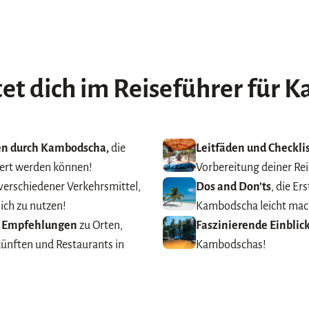
et dich im
Reiseführer für 
ten durch Kambodscha,
die
Leitfäden und Checkli
iert werden können!
Vorbereitung deiner Re
verschiedener Verkehrsmittel,
Dos and Don’ts
, die E
ich zu nutzen!
Kambodscha leicht mac
e Empfehlungen
zu Orten,
Faszinierende Einblic
ünften und Restaurants in
Kambodschas!