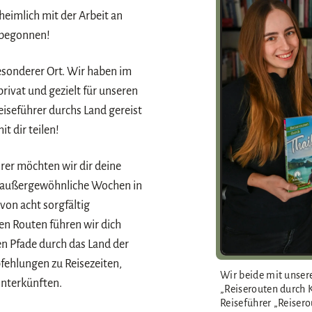
heimlich mit der Arbeit an
 begonnen!
esonderer Ort. Wir haben im
privat und gezielt für unseren
seführer durchs Land gereist
t dir teilen!
er möchten wir dir deine
r außergewöhnliche Wochen in
on acht sorgfältig
en Routen führen wir dich
en Pfade durch das Land der
ehlungen zu Reisezeiten,
Wir beide mit unse
Unterkünften.
„Reiserouten durch
Reiseführer „Reisero