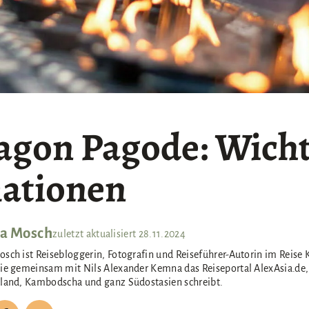
gon Pagode: Wicht
ationen
a Mosch
zuletzt aktualisiert
28.11.2024
sch ist Reisebloggerin, Fotografin und Reiseführer-Autorin im Reis
ie gemeinsam mit Nils Alexander Kemna das Reiseportal AlexAsia.de,
iland, Kambodscha und ganz Südostasien schreibt.