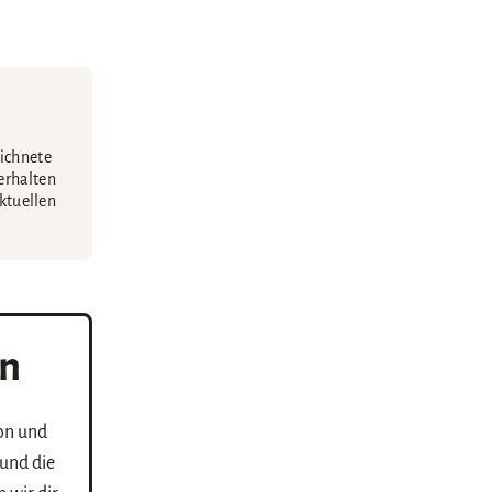
eichnete
erhalten
aktuellen
on
gon und
und die