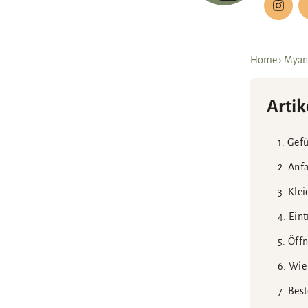
Home
›
Myan
Artik
Gefü
Anf
Klei
Eint
Öff
Wie 
Best