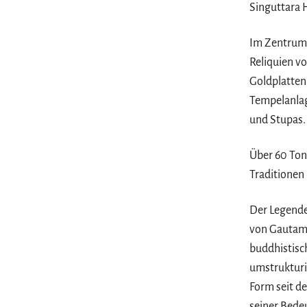
Singuttara H
Im Zentrum 
Reliquien v
Goldplatten 
Tempelanlag
und Stupas.
Über 60 Ton
Traditionen
Der Legende
von Gautama
buddhistisc
umstrukturie
Form seit de
seiner Bedeu