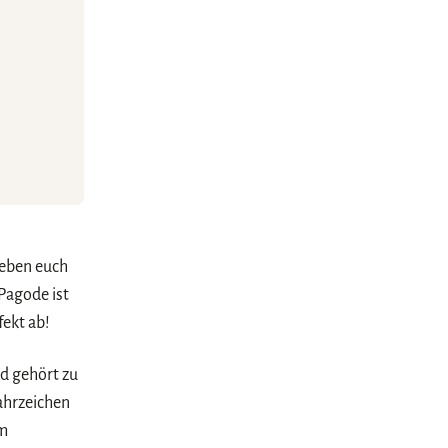
geben euch
Pagode ist
fekt ab!
d gehört zu
ahrzeichen
em