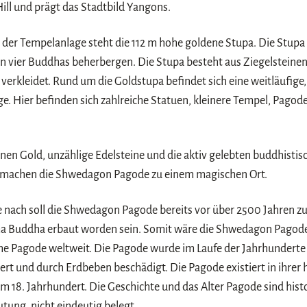
ill und prägt das Stadtbild Yangons.
der Tempelanlage steht die 112 m hohe goldene Stupa. Die Stupa 
on vier Buddhas beherbergen. Die Stupa besteht aus Ziegelsteinen
verkleidet. Rund um die Goldstupa befindet sich eine weitläufige,
e. Hier befinden sich zahlreiche Statuen, kleinere Tempel, Pagod
nen Gold, unzählige Edelsteine und die aktiv gelebten buddhistis
 machen die Shwedagon Pagode zu einem magischen Ort.
 nach soll die Shwedagon Pagode bereits vor über 2500 Jahren zu
 Buddha erbaut worden sein. Somit wäre die Shwedagon Pagode 
he Pagode weltweit. Die Pagode wurde im Laufe der Jahrhundert
rt und durch Erdbeben beschädigt. Die Pagode existiert in ihrer 
m 18. Jahrhundert. Die Geschichte und das Alter Pagode sind histo
tung, nicht eindeutig belegt.