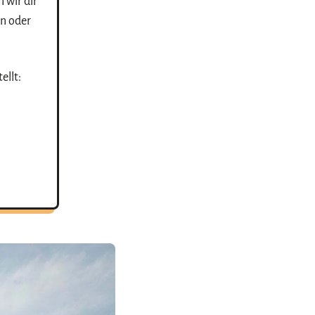
 wir dir
on oder
ellt: