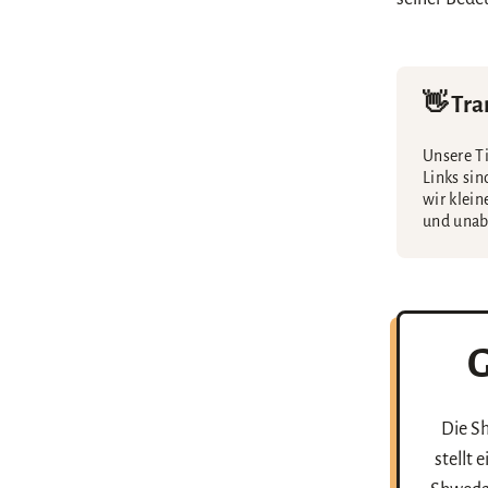
👋 Tra
Unsere Ti
Links sin
wir klein
und unab
G
Die Sh
stellt