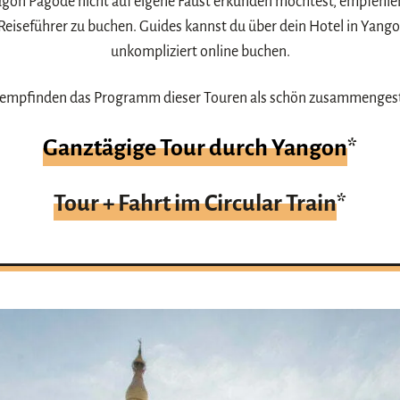
on Pagode nicht auf eigene Faust erkunden möchtest, empfehlen
Reiseführer zu buchen. Guides kannst du über dein Hotel in Yang
unkompliziert online buchen.
empfinden das Programm dieser Touren als schön zusammengest
Ganztägige Tour durch Yangon
*
Tour + Fahrt im Circular Train
*