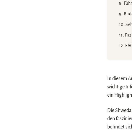
Füh
Budd
Seh
Faz
FAQ
In diesem A
wichtige In
ein Highligh
Die Shwedag
den faszini
befindet si