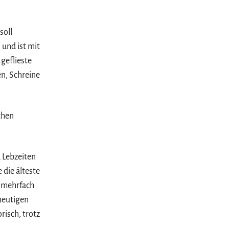
soll
 und ist mit
 geflieste
en, Schreine
chen
 Lebzeiten
die älteste
e mehrfach
heutigen
risch, trotz