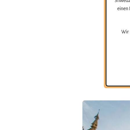
Shwedag
einen 
Wir 