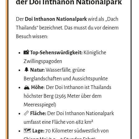
der
Doi Inthanon Nationalpark
Der
Doi Inthanon Nationalpark
wird als „Dach
Thailands“ bezeichnet. Das musst du vor deinem
Besuch wissen:
📸 Top-Sehenswürdigkeit:
Königliche
Zwillingspagoden
🌲 Natur:
Wasserfälle, grüne
Berglandschaften und Aussichtspunkte
🏔️
Höhe
: Der Doi Inthanon ist Thailands
höchster Berg (2565 Meter über dem
Meeresspiegel)
📏
Fläche:
Der Doi Inthanon Nationalpark
umfasst eine Fläche von 482 km²
🗺️
Lage:
70 Kilometer südwestlich von