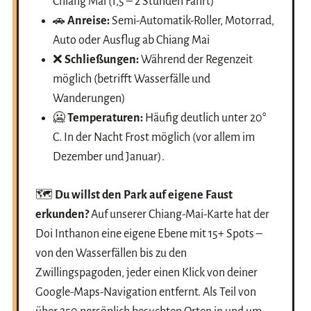
Chiang Mai (1,5 – 2 Stunden Fahrt)
🚗
Anreise:
Semi-Automatik-Roller, Motorrad,
Auto oder Ausflug ab Chiang Mai
❌
Schließungen:
Während der Regenzeit
möglich (betrifft Wasserfälle und
Wanderungen)
🥶
Temperaturen:
Häufig deutlich unter 20°
C. In der Nacht Frost möglich (vor allem im
Dezember und Januar).
🗺️
Du willst den Park auf eigene Faust
erkunden?
Auf unserer Chiang-Mai-Karte hat der
Doi Inthanon eine eigene Ebene mit 15+ Spots –
von den Wasserfällen bis zu den
Zwillingspagoden, jeder einen Klick von deiner
Google-Maps-Navigation entfernt. Als Teil von