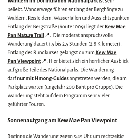
Wandern im Doi Inthanon Nationalpark
ist sehr
beliebt. Wanderwege führen entlang der Berghänge zu
Wäldern, Reisfeldern, Wasserfällen und Aussichtspunkten.
Entlang der Bergstraße (Route 1009) liegt der
Kew Mae
Pan Nature Trail
📍. Die moderat anspruchsvolle
Wanderung dauert 1,5 bis 2,5 Stunden (2,8 Kilometer).
Entlang des Rundkurses gelangst du zum
Kew Mae
Pan Viewpoint
📍. Hier bietet sich ein herrlicher Ausblick
auf große Teile des Nationalparks. Die Wanderung
darf
nur mit Hmong-Guides
angetreten werden, die am
Parkplatz warten (ungefähr 200 Baht pro Gruppe). Die
Wanderung steht auf dem Programm sehr vieler
geführter Touren.
Sonnenaufgang am Kew Mae Pan Viewpoint
Beginne die Wanderung gegen 5:45 Uhr, um rechtzeitig