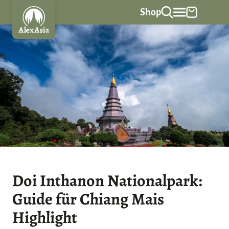
Z
Shop
u
m
I
n
h
a
l
t
s
p
r
Doi Inthanon Nationalpark:
i
Guide für Chiang Mais
n
g
Highlight
e