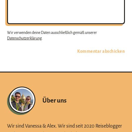
-
e
A
n
d
t
r
a
Wir verwenden deine Daten ausschließlich gemäß unserer
e
r
Datenschutzerklärung
.
s
s
e
Über uns
Wir sind Vanessa & Alex. Wir sind seit 2020 Reiseblogger