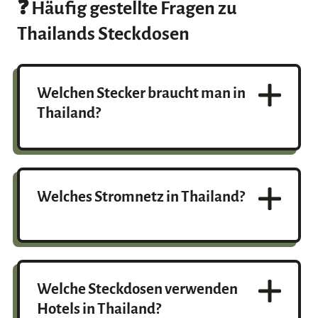
❓ Häufig gestellte Fragen zu
Thailands Steckdosen
Welchen Stecker braucht man in
Thailand?
In Thailand brauchst du europäische Stecker
(Typ C), deutsche Stecker (Typ F) oder
thailändische Stecker (Typ A), um die
Welches Stromnetz in Thailand?
geläufigen Universalsteckdosen nutzen zu
können.
Die Spannung des Stromnetzes in Thailand
liegt bei 220 bis 230 Volt. Das Stromnetz
arbeitet mit einer Frequenz von 50 Hertz.
Welche Steckdosen verwenden
Hotels in Thailand?