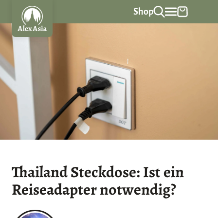
Z
Shop
u
m
I
n
h
a
l
t
s
p
r
Thailand Steckdose: Ist ein
i
Reiseadapter notwendig?
n
g
e