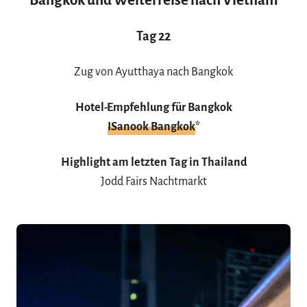
Bangkok und Weiterreise nach Vietnam
Tag
22
Zug von Ayutthaya nach Bangkok
Hotel-Empfehlung für Bangkok
ISanook Bangkok
*
Highlight am letzten Tag in Thailand
Jodd Fairs Nachtmarkt